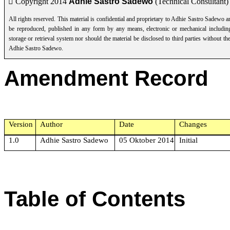
 Copyright 2014
Adhie Sastro Sadewo
(Technical Consultant)
All rights reserved. This material is confidential and proprietary to Adhie Sastro Sadewo a
be reproduced, published in any form by any means, electronic or mechanical includi
storage or retrieval system nor should the material be disclosed to third parties without th
Adhie Sastro Sadewo.
Amendment Record
Version
Author
Date
Changes
1.0
Adhie Sastro Sadewo
05 Oktober 2014
Initial
Table of Contents